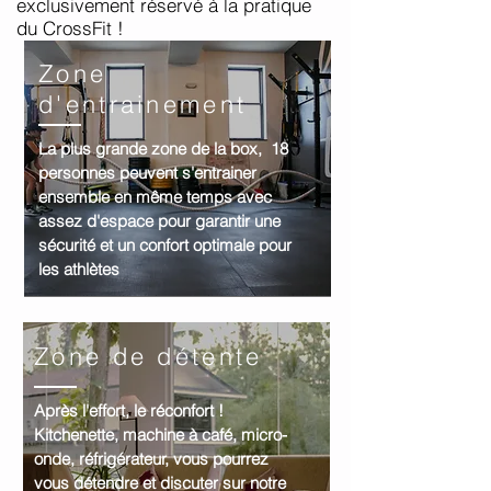
exclusivement
réservé
à la pratique
du CrossFit !
Zone
d'entrainement
La plus grande zone de la box, 18
personnes peuvent s'entrainer
ensemble en même temps avec
assez d'espace pour garantir une
sécurité et un confort optimale pour
les athlètes
Zone de détente
Après l'effort, le réconfort !
Kitchenette,
machine à café, micro-
onde, réfrigérateur, vous pourrez
vous détendre et discuter sur notre